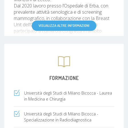
Dal 2020 lavoro presso l’Ospedale di Erba, con
prevalente attività senologica e di screening
mammografico, in collaborazione con la Breast
Unit dell’Ospedale Sant’Anna di Como. Ho
VISUALIZZA ALTRE INFORMAZIONI
partecipato a numerosi congressi in ambito
senologico, rimanendo costantemente
aggiornata sull’ argomento e sono coautrice di
diversi articoli scientifici e poster.
FORMAZIONE
Università degli Studi di Milano Bicocca - Laurea
in Medicina e Chirurgia
Università degli Studi di Milano Bicocca -
Specializzazione in Radiodiagnostica