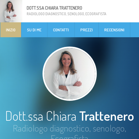
DOTT.SSA CHIARA TRATTENERO
RADIOLOGO DIAGNOSTICO, SENOLOGO, ECOGRAFISTA
INIZIO
SU DI ME
CONTATTI
PREZZI
RECENSIONI
Dott.ssa Chiara
Trattenero
Radiologo diagnostico, senologo,
Ecografista